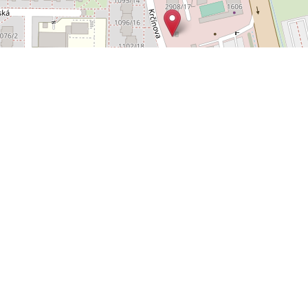
Leaflet
OpenStreetMap
|
©
POLYWEB S.R.O.
© 2026 | TENTO WEB VYTVOŘIL
| BĚŽÍ
REALITNÍ SPRÁVCE
NA SYSTÉMU