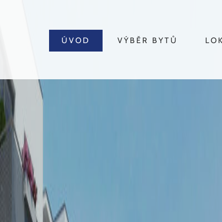
ÚVOD
VÝBĚR BYTŮ
LO