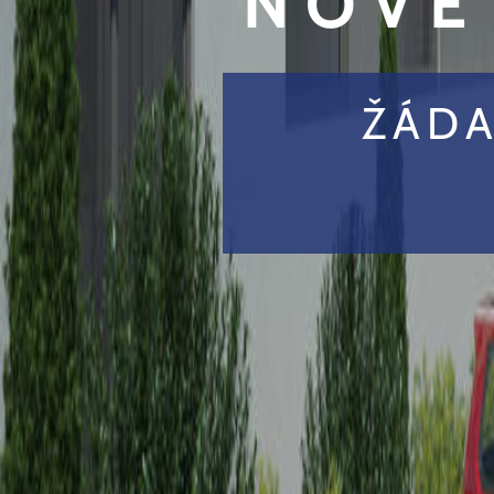
NOVÉ
ŽÁDA