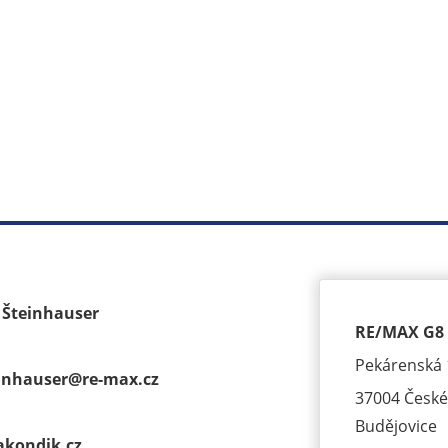
k Šteinhauser
RE/MAX G8 
Pekárenská 
einhauser@
re-max.cz
37004 České
Budějovice
akondik.cz