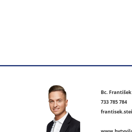
Bc. Františe
733 785 784
frantisek.st
www.bytyvil