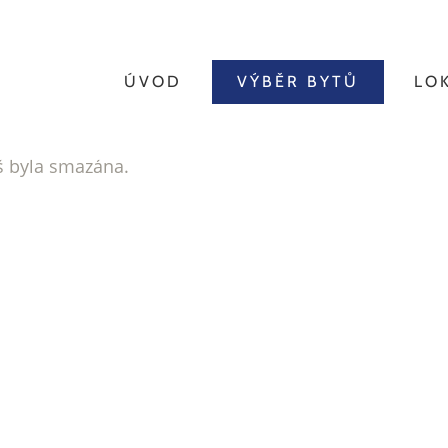
ÚVOD
VÝBĚR BYTŮ
LO
íš byla smazána.