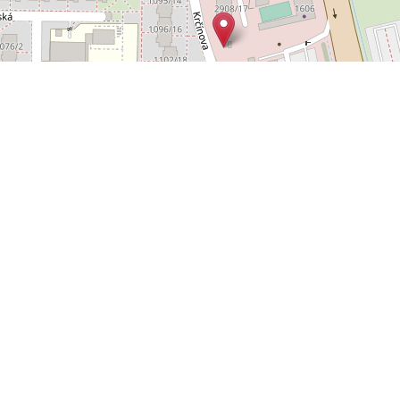
Leaflet
OpenStreetMap
|
©
POLYWEB S.R.O.
© 2026 | TENTO WEB VYTVOŘIL
| BĚŽÍ
REALITNÍ SPRÁVCE
NA SYSTÉMU