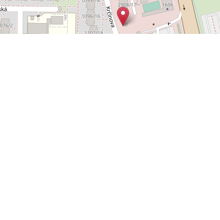
Leaflet
OpenStreetMap
|
©
POLYWEB S.R.O.
© 2026 | TENTO WEB VYTVOŘIL
| BĚŽÍ
REALITNÍ SPRÁVCE
NA SYSTÉMU