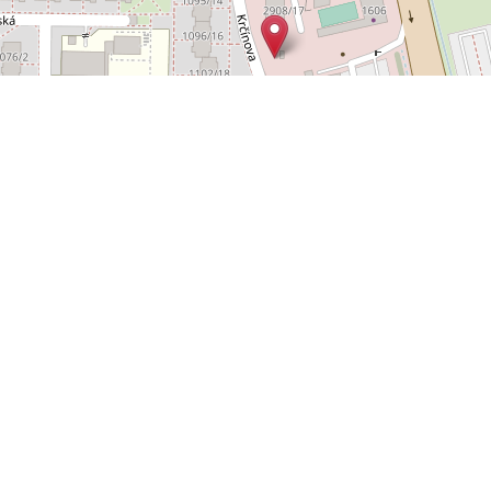
Leaflet
OpenStreetMap
|
©
POLYWEB S.R.O.
© 2026 | TENTO WEB VYTVOŘIL
| BĚŽÍ
REALITNÍ SPRÁVCE
NA SYSTÉMU