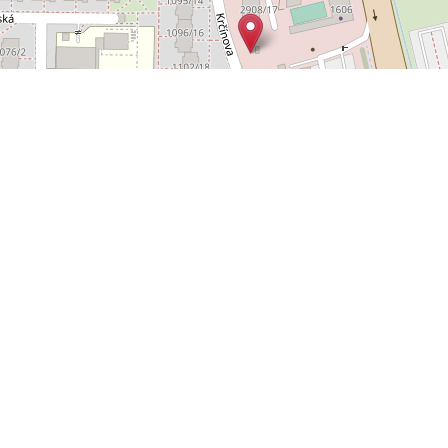
Leaflet
OpenStreetMap
|
©
POLYWEB S.R.O.
© 2026 | TENTO WEB VYTVOŘIL
| BĚŽÍ
REALITNÍ SPRÁVCE
NA SYSTÉMU