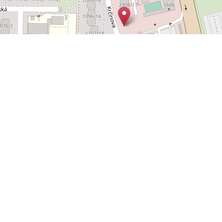
Leaflet
OpenStreetMap
|
©
POLYWEB S.R.O.
© 2026 | TENTO WEB VYTVOŘIL
| BĚŽÍ
REALITNÍ SPRÁVCE
NA SYSTÉMU