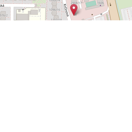
Leaflet
OpenStreetMap
|
©
POLYWEB S.R.O.
© 2026 | TENTO WEB VYTVOŘIL
| BĚŽÍ
REALITNÍ SPRÁVCE
NA SYSTÉMU