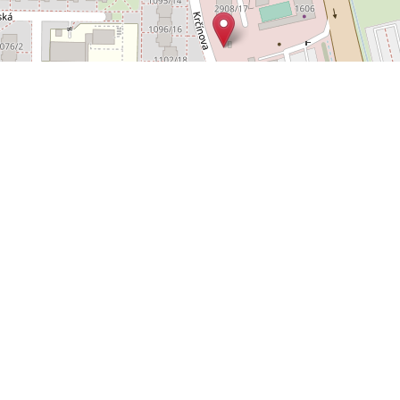
Leaflet
OpenStreetMap
|
©
POLYWEB S.R.O.
© 2026 | TENTO WEB VYTVOŘIL
| BĚŽÍ
REALITNÍ SPRÁVCE
NA SYSTÉMU