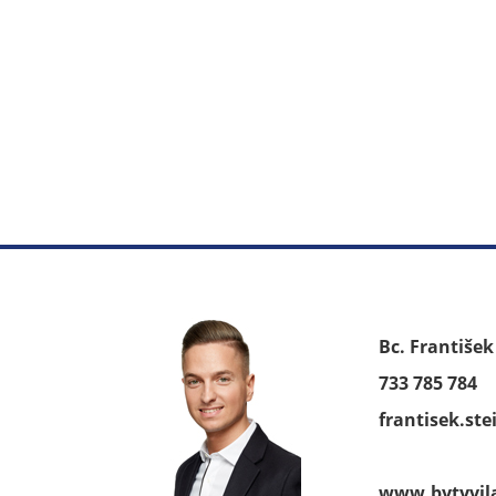
Bc. Františe
733 785 784
frantisek.st
www.bytyvil