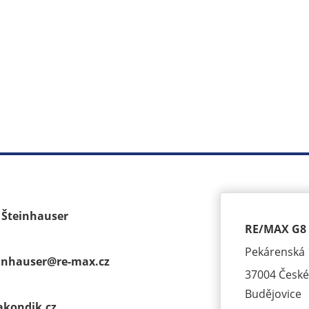
k Šteinhauser
RE/MAX G8 
Pekárenská 
einhauser@
re-max.cz
37004 České
Budějovice
akondik.cz