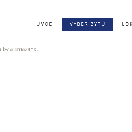
ÚVOD
VÝBĚR BYTŮ
LO
íš byla smazána.