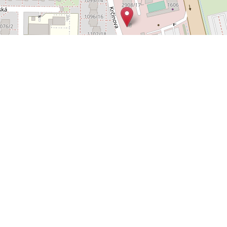
Leaflet
OpenStreetMap
|
©
POLYWEB S.R.O.
© 2026 | TENTO WEB VYTVOŘIL
| BĚŽÍ
REALITNÍ SPRÁVCE
NA SYSTÉMU