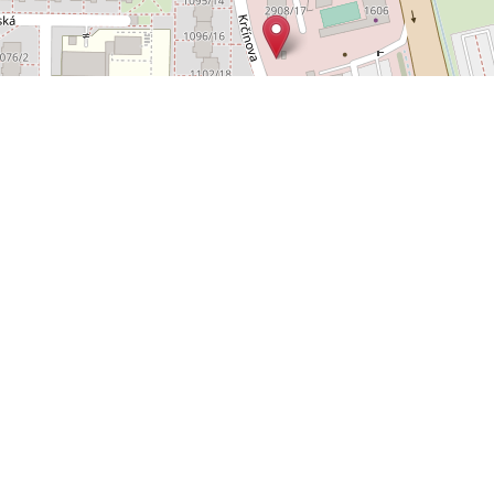
Leaflet
OpenStreetMap
|
©
POLYWEB S.R.O.
© 2026 | TENTO WEB VYTVOŘIL
| BĚŽÍ
REALITNÍ SPRÁVCE
NA SYSTÉMU