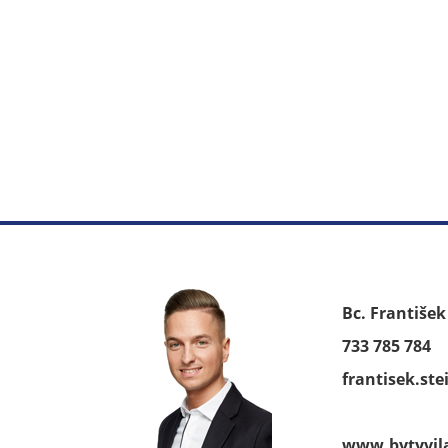
Bc. Františe
733 785 784
frantisek.st
www.bytyvil