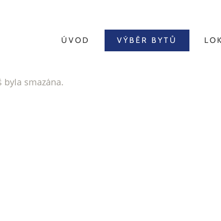
ÚVOD
VÝBĚR BYTŮ
LO
íš byla smazána.