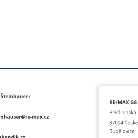
k Šteinhauser
RE/MAX G8 
Pekárenská 
einhauser@
re-max.cz
37004 České
Budějovice
akondik.cz