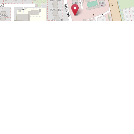
Leaflet
OpenStreetMap
|
©
POLYWEB S.R.O.
© 2026 | TENTO WEB VYTVOŘIL
| BĚŽÍ
REALITNÍ SPRÁVCE
NA SYSTÉMU