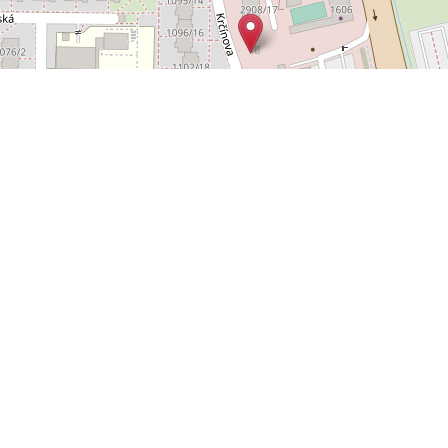
Leaflet
OpenStreetMap
|
©
POLYWEB S.R.O.
© 2026 | TENTO WEB VYTVOŘIL
| BĚŽÍ
REALITNÍ SPRÁVCE
NA SYSTÉMU