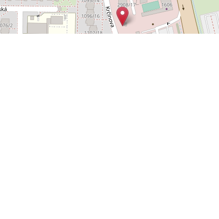
Leaflet
OpenStreetMap
|
©
POLYWEB S.R.O.
© 2026 | TENTO WEB VYTVOŘIL
| BĚŽÍ
REALITNÍ SPRÁVCE
NA SYSTÉMU