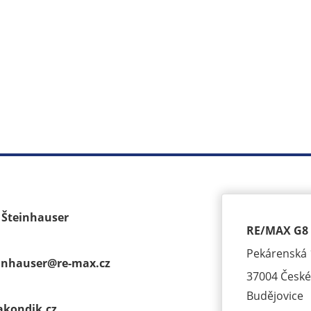
k Šteinhauser
RE/MAX G8 
Pekárenská 
einhauser@
re-max.cz
37004 České
Budějovice
akondik.cz