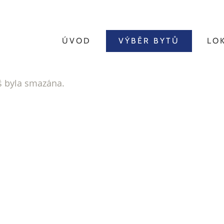
ÚVOD
VÝBĚR BYTŮ
LO
íš byla smazána.