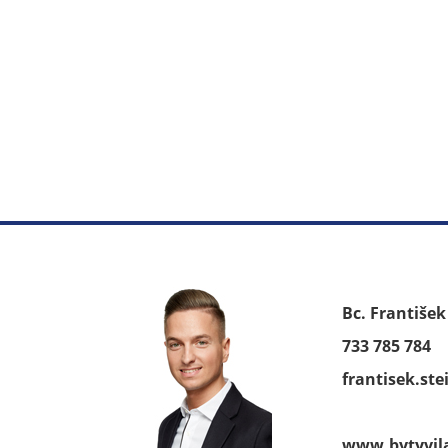
Bc. Františe
733 785 784
frantisek.st
www.bytyvil