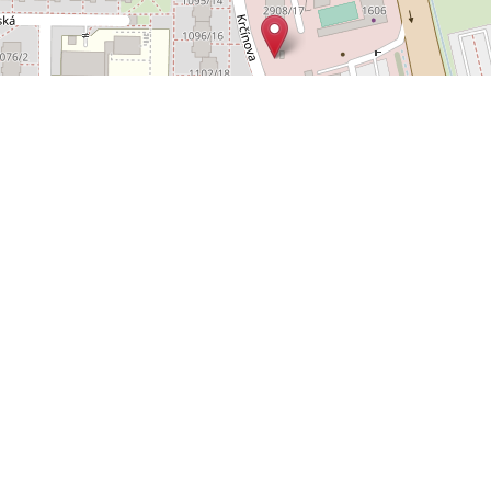
Leaflet
OpenStreetMap
|
©
POLYWEB S.R.O.
© 2026 | TENTO WEB VYTVOŘIL
| BĚŽÍ
REALITNÍ SPRÁVCE
NA SYSTÉMU