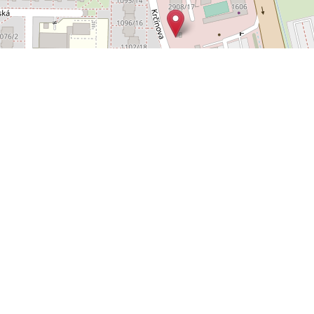
Leaflet
OpenStreetMap
|
©
POLYWEB S.R.O.
© 2026 | TENTO WEB VYTVOŘIL
| BĚŽÍ
REALITNÍ SPRÁVCE
NA SYSTÉMU