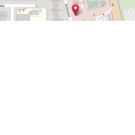
Leaflet
OpenStreetMap
|
©
POLYWEB S.R.O.
© 2026 | TENTO WEB VYTVOŘIL
| BĚŽÍ
REALITNÍ SPRÁVCE
NA SYSTÉMU