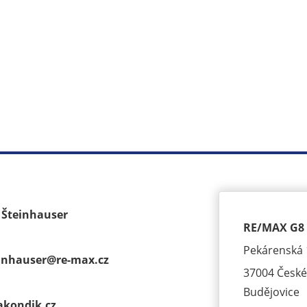
k Šteinhauser
RE/MAX G8 
Pekárenská 
einhauser@
re-max.cz
37004 České
Budějovice
akondik.cz