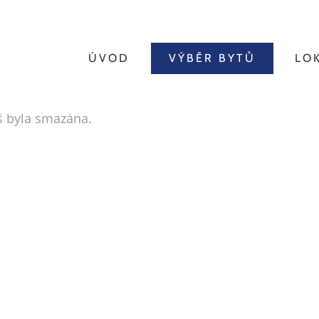
ÚVOD
VÝBĚR BYTŮ
LO
íš byla smazána.