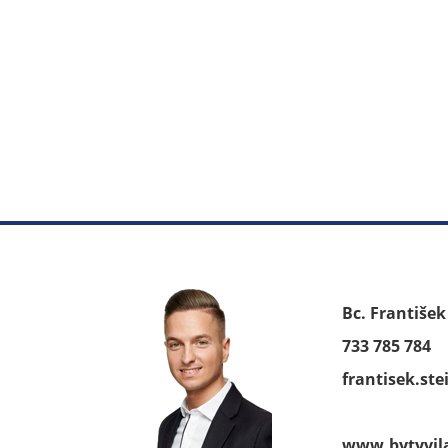
Bc. Františe
733 785 784
frantisek.st
www.bytyvil