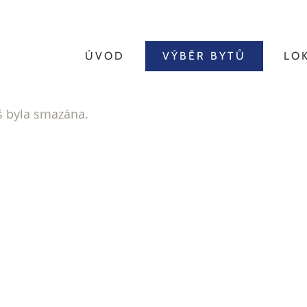
ÚVOD
VÝBĚR BYTŮ
LO
íš byla smazána.