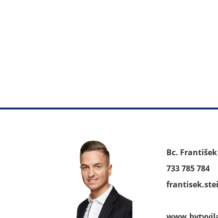
Bc. Františe
733 785 784
frantisek.st
www.bytyvil