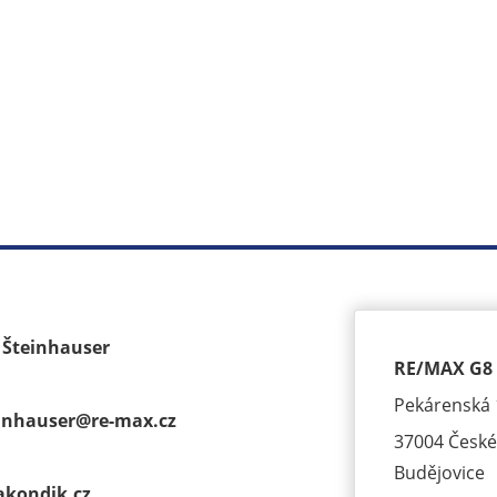
k Šteinhauser
RE/MAX G8 
Pekárenská 
einhauser@
re-max.cz
37004 České
Budějovice
akondik.cz